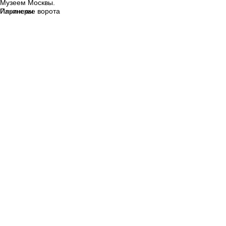
Музеем Москвы.
Ильинские ворота
Партнеры