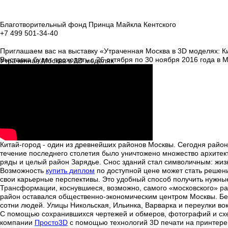
Благотворительный фонд
Принца Майкла Кентского
+7 499
501-34-40
Приглашаем вас на выставку «Утраченная Москва в 3D моделях: К
Выставка будет проходить с 26 октября по 30 ноября 2016 года в 
Утраченная
М
осква в 3D
моделях
Мануфактура Морозовых
Китай-город
- один из древнейших районов Москвы. Сегодня район 
течение последнего столетия было уничтожено множество архитек
ряды и целый район Зарядье. Снос зданий стал символичным: жиз
Возможность
купить диплом
по доступной цене может стать решени
свои карьерные перспективы. Это удобный способ получить нужные
Трансформации, коснувшиеся, возможно, самого «московского» рай
район оставался общественно-экономическим центром Москвы. Бе
сотни людей. Улицы Никольская, Ильинка, Варварка и переулки вок
С помощью сохранившихся чертежей и обмеров, фотографий и сх
компании
Просто3D
с помощью технологий 3D печати на принтере